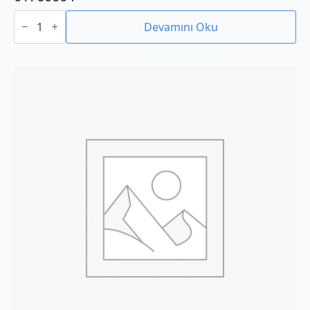
01760004
adet
Devamını Oku