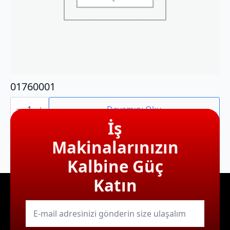
01760001
01760001
adet
Devamını Oku
İş
Makinalarınızın
Kalbine Güç
Katın
E-
mail
*