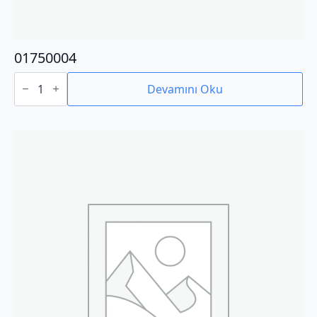
01750004
01750004
adet
Devamını Oku