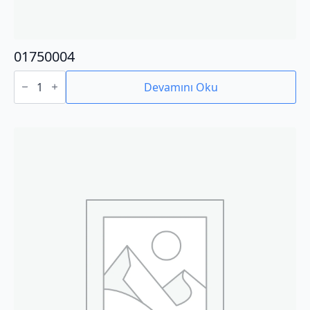
01750004
01750004
adet
Devamını Oku