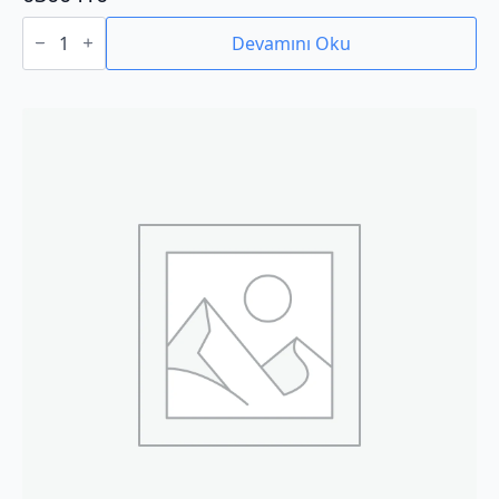
0300410
adet
Devamını Oku