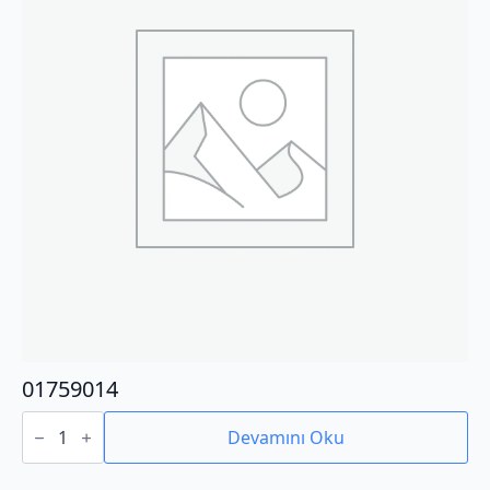
01759014
01759014
adet
Devamını Oku