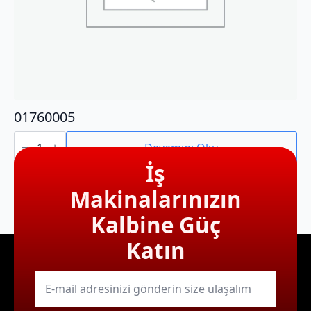
01760005
01760005
adet
Devamını Oku
İş
Makinalarınızın
Kalbine Güç
Katın
E-
mail
*