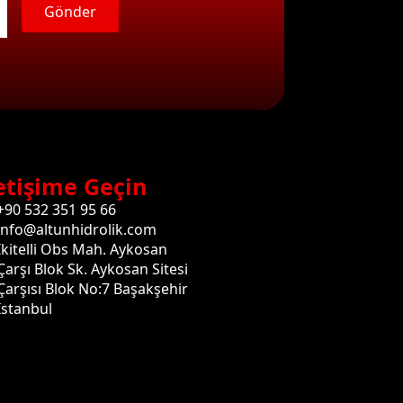
Gönder
etişime Geçin
+90 532 351 95 66
info@altunhidrolik.com
İkitelli Obs Mah. Aykosan
Çarşı Blok Sk. Aykosan Sitesi
Çarşısı Blok No:7 Başakşehir
İstanbul