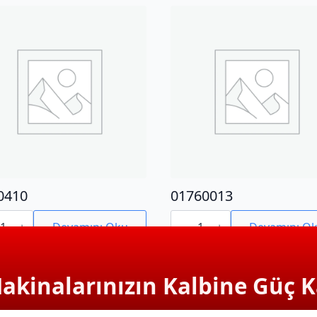
0410
01760013
410
01760013
adet
Devamını Oku
Devamını O
Makinalarınızın Kalbine Güç K