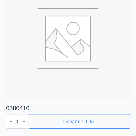
0300410
0300410
adet
Devamını Oku