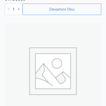
01750009
adet
Devamını Oku