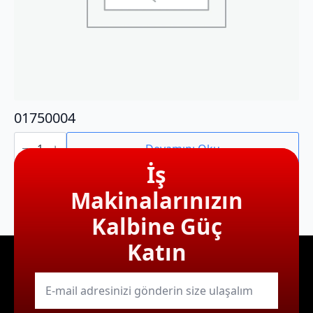
01750004
01750004
adet
Devamını Oku
İş
Makinalarınızın
Kalbine Güç
Katın
E-
mail
*