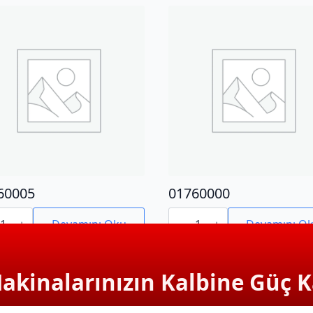
60005
01760000
0005
01760000
adet
Devamını Oku
Devamını O
Makinalarınızın Kalbine Güç K