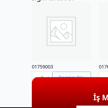
01759003
017
01759003
0176
adet
adet
Devamını Oku
İş 
E-