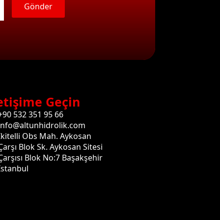
Gönder
etişime Geçin
+90 532 351 95 66
info@altunhidrolik.com
İkitelli Obs Mah. Aykosan
Çarşı Blok Sk. Aykosan Sitesi
Çarşısı Blok No:7 Başakşehir
İstanbul