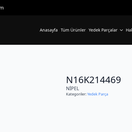
om
Anasayfa
Tüm Ürünler
Yedek Parçalar
Ha
N16K214469
NİPEL
Kategoriler:
Yedek Parça