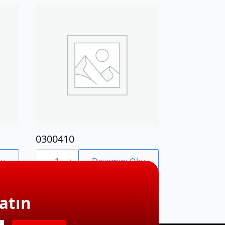
0300410
0300410
adet
ku
Devamını Oku
atın