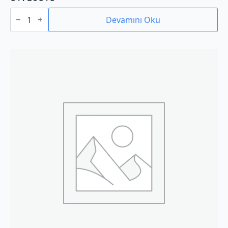
01759010
adet
Devamını Oku