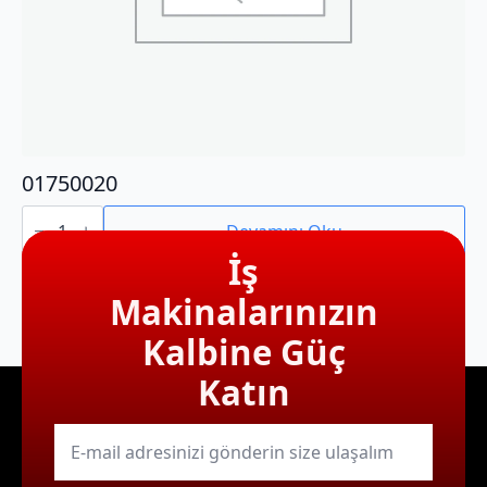
01750020
01750020
adet
Devamını Oku
İş
Makinalarınızın
Kalbine Güç
Katın
E-
mail
*