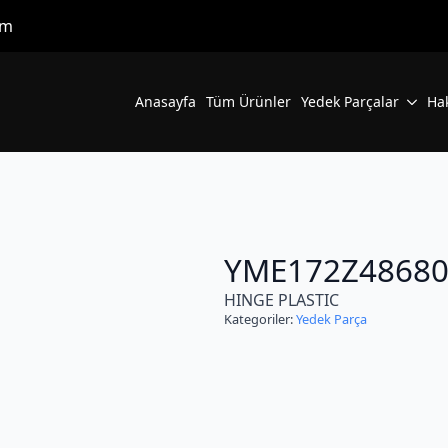
om
Anasayfa
Tüm Ürünler
Yedek Parçalar
Ha
YME172Z48680
HINGE PLASTIC
Kategoriler:
Yedek Parça