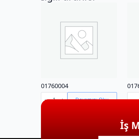
01760004
017
01760004
0176
adet
adet
Devamını Oku
İş 
E-