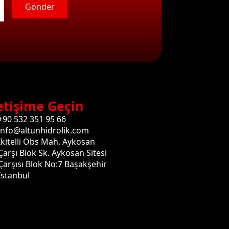
Gönder
etişime Geçin
+90 532 351 95 66
info@altunhidrolik.com
İkitelli Obs Mah. Aykosan
Çarşı Blok Sk. Aykosan Sitesi
Çarşısı Blok No:7 Başakşehir
İstanbul