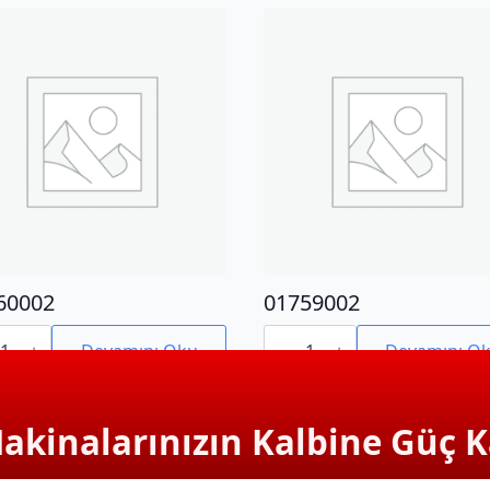
60002
01759002
0002
01759002
adet
Devamını Oku
Devamını O
Makinalarınızın Kalbine Güç K