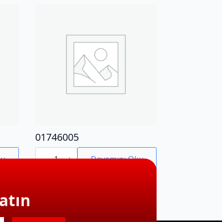
01746005
01746005
adet
ku
Devamını Oku
atın