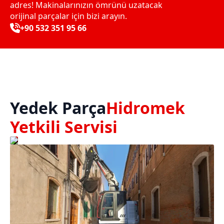
adres! Makinalarınızın ömrünü uzatacak
orijinal parçalar için bizi arayın.
+90 532 351 95 66
Yedek Parça
Hidromek
Yetkili Servisi