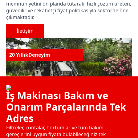
memnuniyetini ön planda tutarak, hızlı çözüm üreten,
güvenilir ve rekabetçi fiyat politikasıyla sektörde öne
çıkmaktadır.
İletişim
20 Yıllık
Deneyim
İş Makinası Bakım ve
Onarım Parçalarında Tek
Adres
Filtreler, contalar, hortumlar ve tüm bakım
gereçlerini uygun fiyata bulabileceğiniz tek