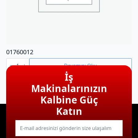
01760012
01760012
adet
Devamını Oku
İş
Makinalarınızın
Kalbine Güç
Katın
E-
mail
*