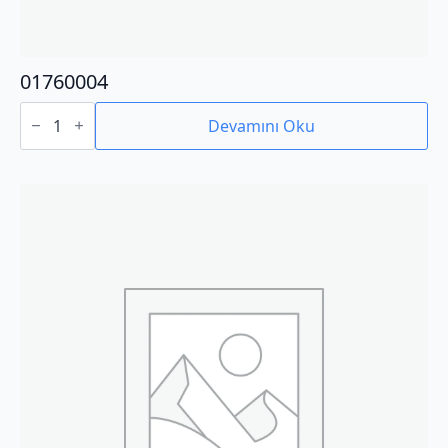
01760004
01760004
adet
Devamını Oku