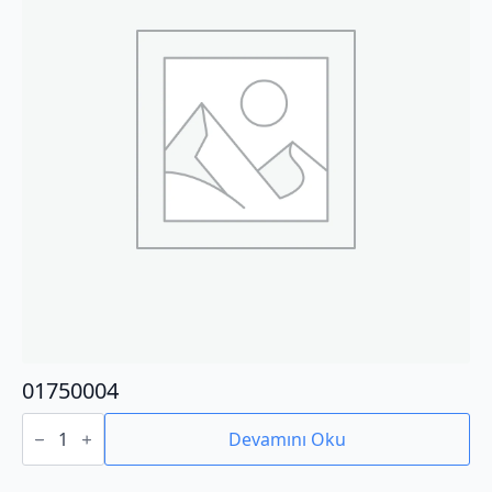
01750004
01750004
adet
Devamını Oku