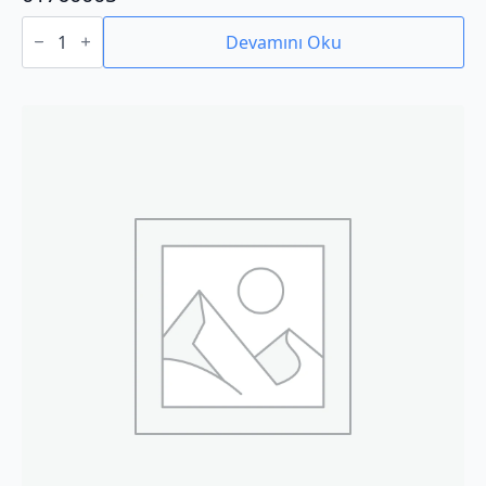
01760005
adet
Devamını Oku