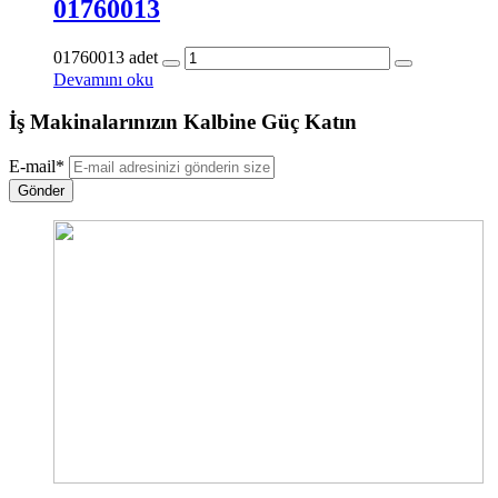
01760013
01760013 adet
Devamını oku
İş Makinalarınızın Kalbine Güç Katın
E-mail
*
Gönder