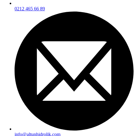
0212 465 66 89
info@altunhidrolik.com