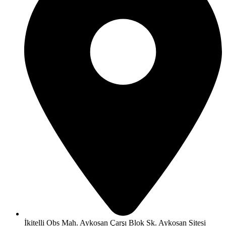
İkitelli Obs Mah. Aykosan Çarşı Blok Sk. Aykosan Sitesi