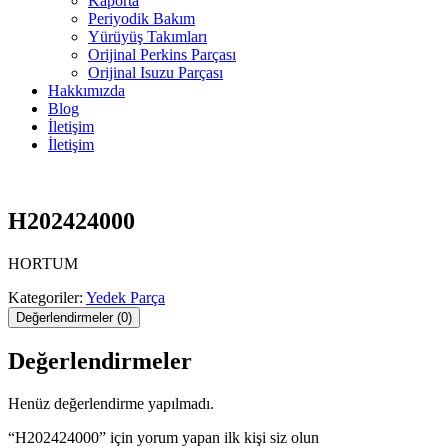
Kaporta
Periyodik Bakım
Yürüyüş Takımları
Orijinal Perkins Parçası
Orijinal Isuzu Parçası
Hakkımızda
Blog
İletişim
İletişim
H202424000
HORTUM
Kategoriler:
Yedek Parça
Değerlendirmeler (0)
Değerlendirmeler
Henüz değerlendirme yapılmadı.
“H202424000” için yorum yapan ilk kişi siz olun