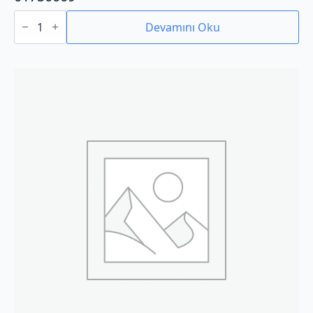
01750009
adet
Devamını Oku