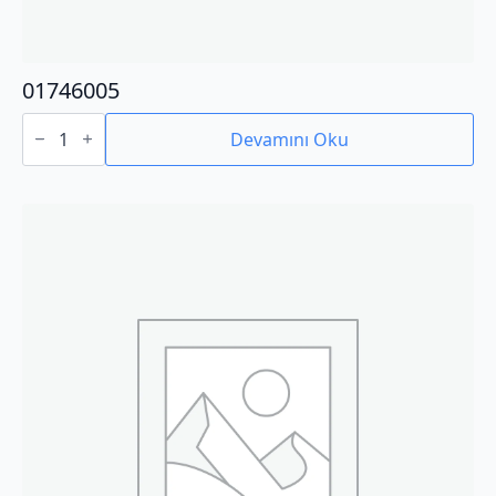
01746005
01746005
adet
Devamını Oku