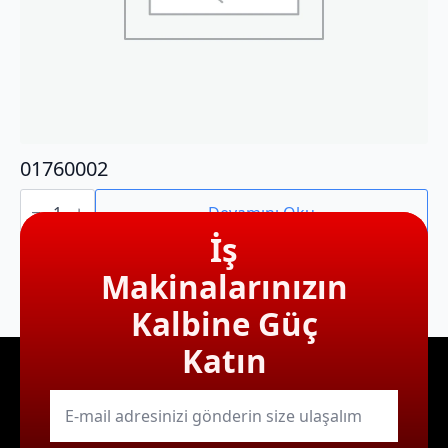
01760002
01760002
adet
Devamını Oku
İş
Makinalarınızın
Kalbine Güç
Katın
E-
mail
*