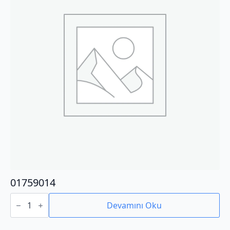
01759014
01759014
adet
Devamını Oku