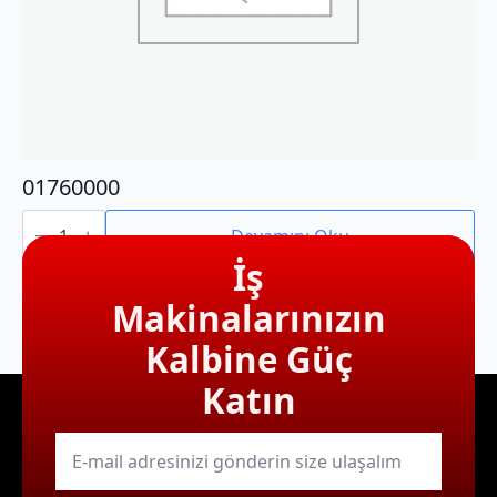
01760000
01760000
adet
Devamını Oku
İş
Makinalarınızın
Kalbine Güç
Katın
E-
mail
*