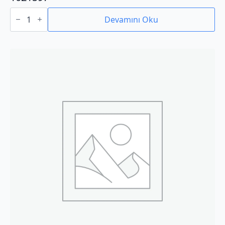
1021597
adet
Devamını Oku