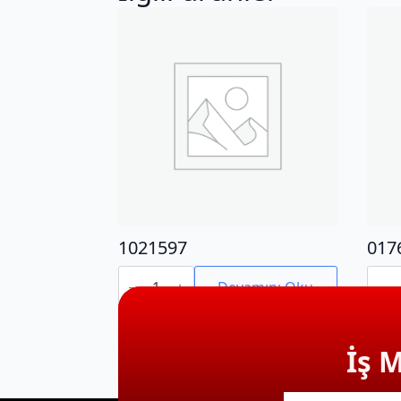
1021597
017
1021597
0176
adet
adet
Devamını Oku
İş 
E-