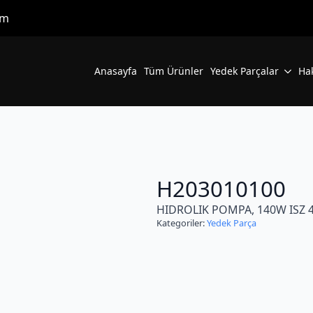
om
Anasayfa
Tüm Ürünler
Yedek Parçalar
Ha
H203010100
HIDROLIK POMPA, 140W ISZ 4J
Kategoriler:
Yedek Parça