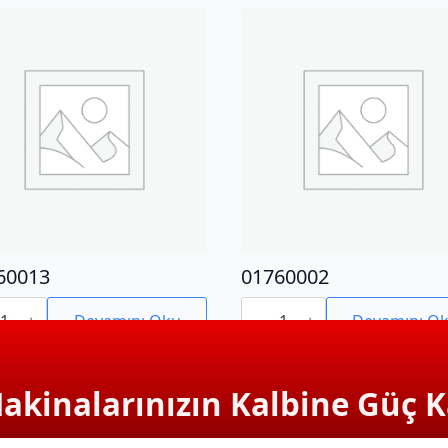
60013
01760002
0013
01760002
adet
Devamını Oku
Devamını O
Makinalarınızın Kalbine Güç K