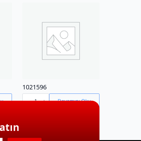
1021596
1021596
adet
ku
Devamını Oku
atın