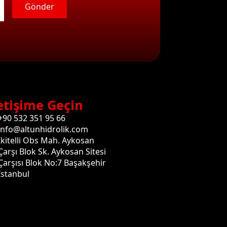
Gönder
etişime Geçin
+90 532 351 95 66
info@altunhidrolik.com
İkitelli Obs Mah. Aykosan
Çarşı Blok Sk. Aykosan Sitesi
Çarşısı Blok No:7 Başakşehir
İstanbul