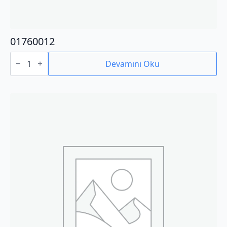
01760012
01760012
adet
Devamını Oku