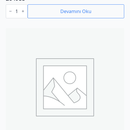
204988
adet
Devamını Oku