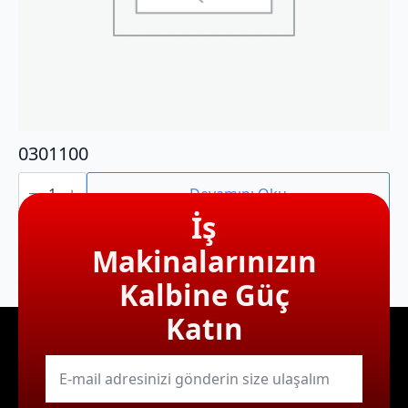
0301100
0301100
adet
Devamını Oku
İş
Makinalarınızın
Kalbine Güç
Katın
E-
mail
*