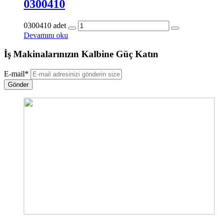
0300410
0300410 adet
Devamını oku
İş Makinalarınızın Kalbine Güç Katın
E-mail
*
Gönder