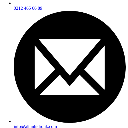
0212 465 66 89
info@altunhidrolik.com