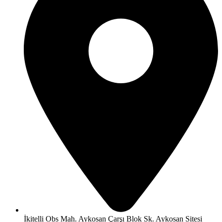
İkitelli Obs Mah. Aykosan Çarşı Blok Sk. Aykosan Sitesi