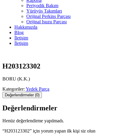
Kaporta
Periyodik Bakım
Yürüyüş Takımları
Orijinal Perkins Parçası
Orijinal Isuzu Parçası
Hakkımızda
Blog
İletişim
İletişim
H203123302
BORU (K.K.)
Kategoriler:
Yedek Parça
Değerlendirmeler (0)
Değerlendirmeler
Henüz değerlendirme yapılmadı.
“H203123302” için yorum yapan ilk kişi siz olun