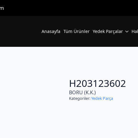
om
Anasayfa
Tüm Ürünler
Yedek Parçalar
Ha
H203123602
BORU (K.K.)
Kategoriler:
Yedek Parça