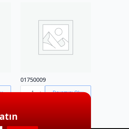
01750009
01750009
adet
ku
Devamını Oku
atın