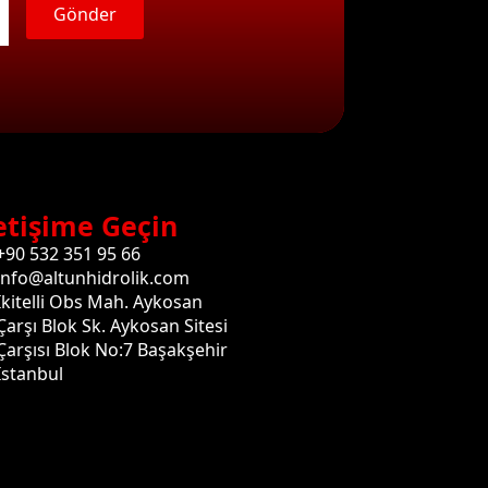
Gönder
etişime Geçin
+90 532 351 95 66
info@altunhidrolik.com
İkitelli Obs Mah. Aykosan
Çarşı Blok Sk. Aykosan Sitesi
Çarşısı Blok No:7 Başakşehir
İstanbul