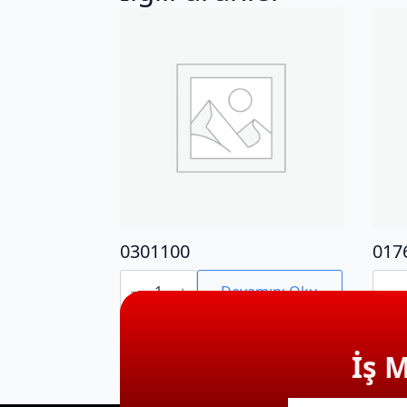
0301100
017
0301100
0176
adet
adet
Devamını Oku
İş 
E-