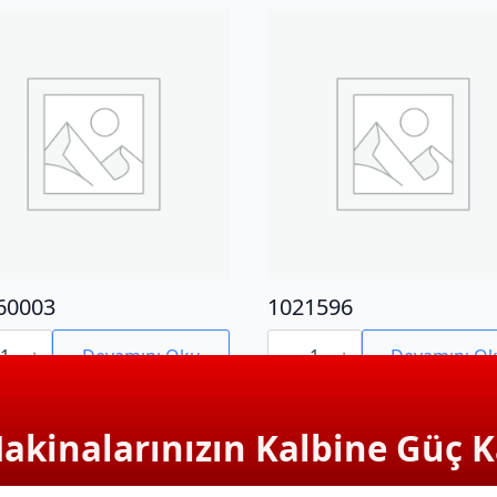
60003
1021596
0003
1021596
adet
Devamını Oku
Devamını O
Makinalarınızın Kalbine Güç K