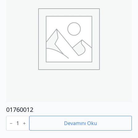
01760012
01760012
adet
Devamını Oku