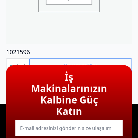
1021596
1021596
adet
Devamını Oku
İş
Makinalarınızın
Kalbine Güç
Katın
E-
mail
*