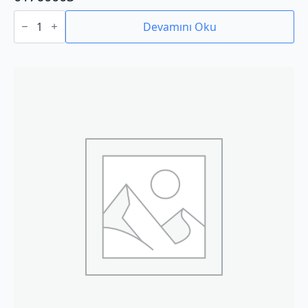
01760003
adet
Devamını Oku