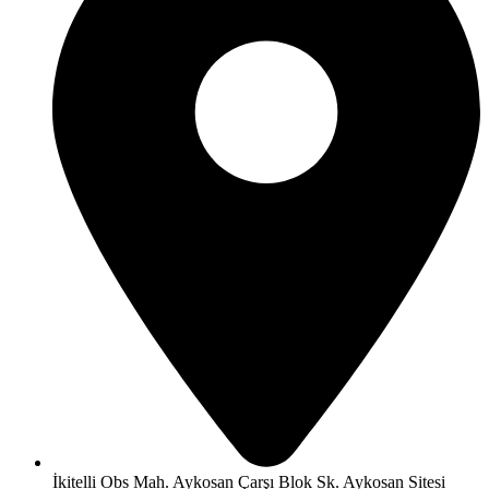
İkitelli Obs Mah. Aykosan Çarşı Blok Sk. Aykosan Sitesi