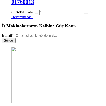
01760013
01760013 adet
Devamını oku
İş Makinalarınızın Kalbine Güç Katın
E-mail
*
Gönder