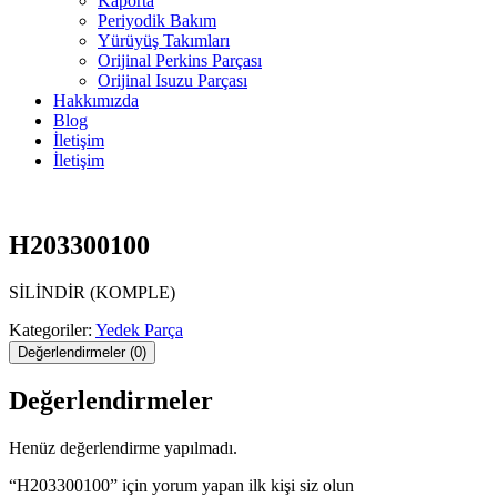
Kaporta
Periyodik Bakım
Yürüyüş Takımları
Orijinal Perkins Parçası
Orijinal Isuzu Parçası
Hakkımızda
Blog
İletişim
İletişim
H203300100
SİLİNDİR (KOMPLE)
Kategoriler:
Yedek Parça
Değerlendirmeler (0)
Değerlendirmeler
Henüz değerlendirme yapılmadı.
“H203300100” için yorum yapan ilk kişi siz olun