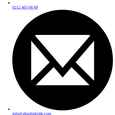
0212 465 66 89
info@altunhidrolik.com