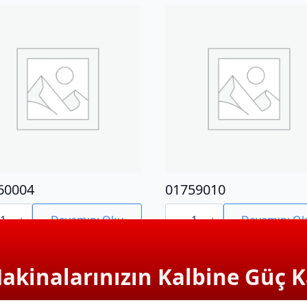
60004
01759010
0004
01759010
adet
Devamını Oku
Devamını O
Makinalarınızın Kalbine Güç K