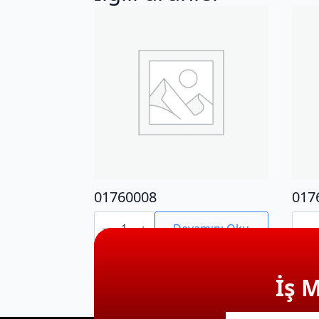
01760008
017
01760008
0176
adet
adet
Devamını Oku
İş 
E-