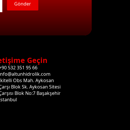
Gönder
etişime Geçin
+90 532 351 95 66
info@altunhidrolik.com
İkitelli Obs Mah. Aykosan
Çarşı Blok Sk. Aykosan Sitesi
Çarşısı Blok No:7 Başakşehir
İstanbul