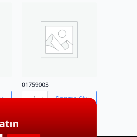
01759003
01759003
adet
ku
Devamını Oku
atın