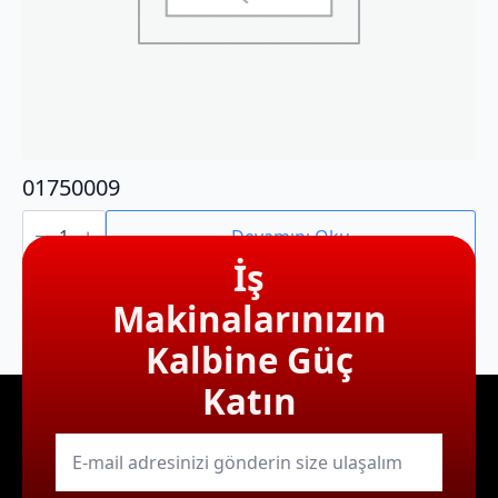
01750009
01750009
adet
Devamını Oku
İş
Makinalarınızın
Kalbine Güç
Katın
E-
mail
*