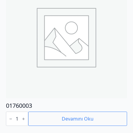
01760003
01760003
adet
Devamını Oku