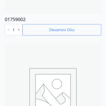
01759002
01759002
adet
Devamını Oku