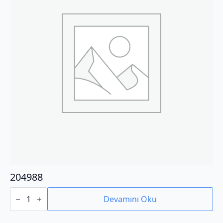
204988
204988
adet
Devamını Oku