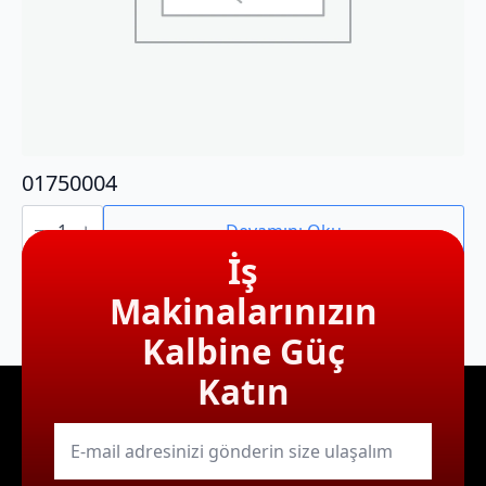
01750004
01750004
adet
Devamını Oku
İş
Makinalarınızın
Kalbine Güç
Katın
E-
mail
*