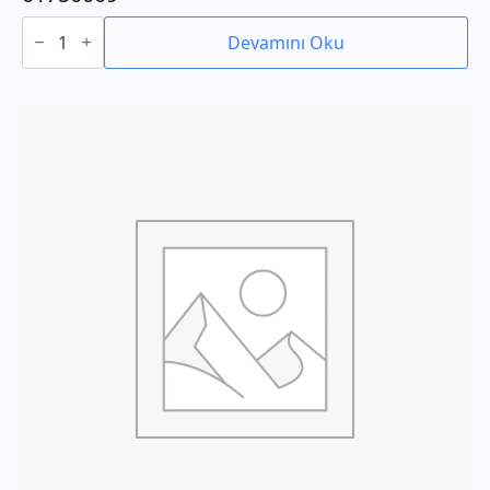
01750009
adet
Devamını Oku