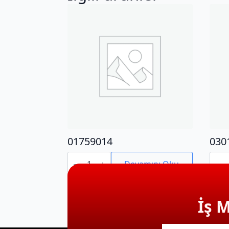
01759014
030
01759014
0301
adet
adet
Devamını Oku
İş 
E-