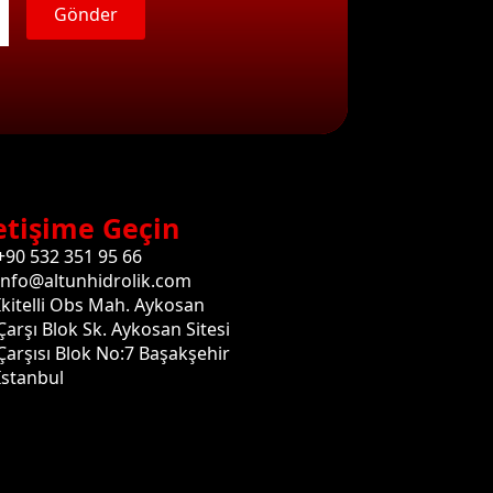
Gönder
etişime Geçin
+90 532 351 95 66
info@altunhidrolik.com
İkitelli Obs Mah. Aykosan
Çarşı Blok Sk. Aykosan Sitesi
Çarşısı Blok No:7 Başakşehir
İstanbul