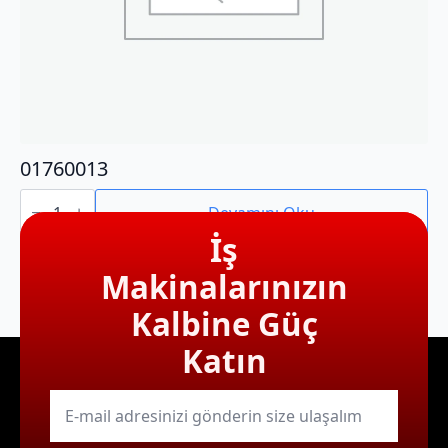
01760013
01760013
adet
Devamını Oku
İş
Makinalarınızın
Kalbine Güç
Katın
E-
mail
*