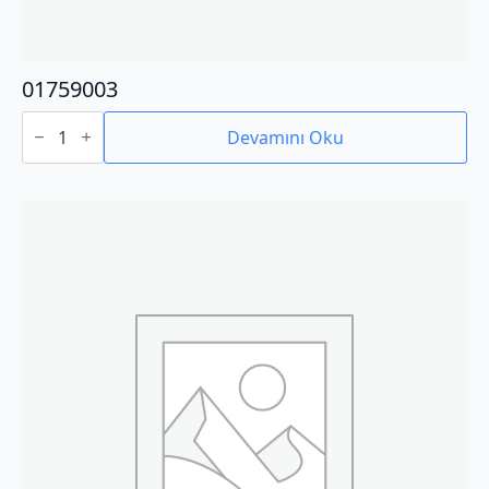
01759003
01759003
adet
Devamını Oku