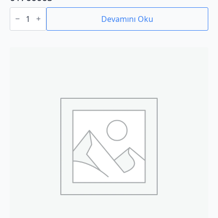
01760005
adet
Devamını Oku