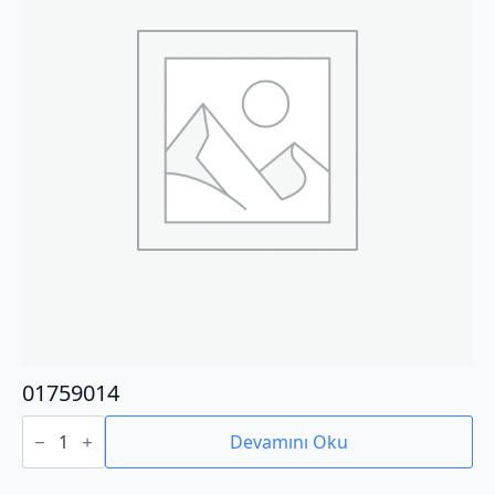
01759014
01759014
adet
Devamını Oku