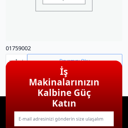
01759002
01759002
adet
Devamını Oku
İş
Makinalarınızın
Kalbine Güç
Katın
E-
mail
*