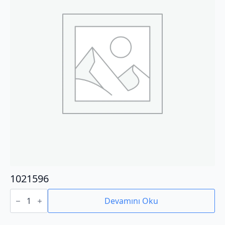
1021596
1021596
adet
Devamını Oku