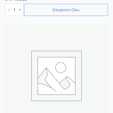
01746005
adet
Devamını Oku