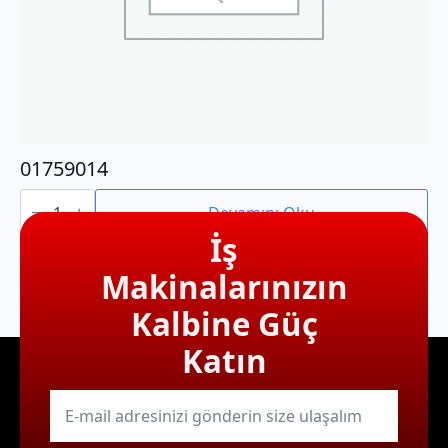
01759014
01759014
adet
Devamını Oku
İş
Makinalarınızın
Kalbine Güç
Katın
E-
mail
*