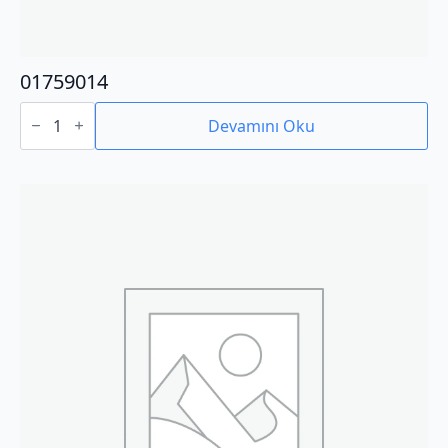
01759014
01759014
adet
Devamını Oku