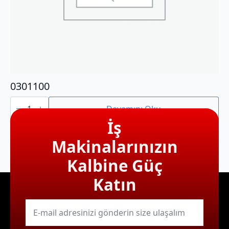
0301100
0301100
adet
Devamını Oku
İş
Makinalarınızın
Kalbine Güç
Katın
E-
mail
*