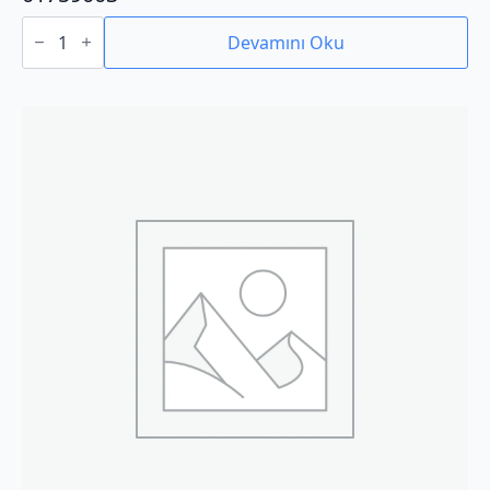
01759003
adet
Devamını Oku