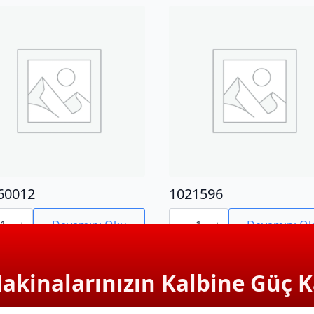
60012
1021596
0012
1021596
adet
Devamını Oku
Devamını O
Makinalarınızın Kalbine Güç K