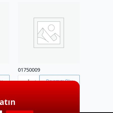
01750009
01750009
adet
ku
Devamını Oku
atın