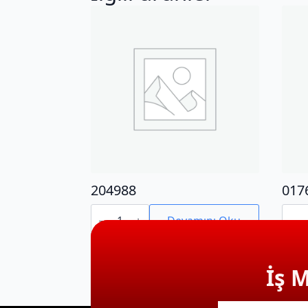
204988
017
204988
0176
adet
adet
Devamını Oku
İş 
E-