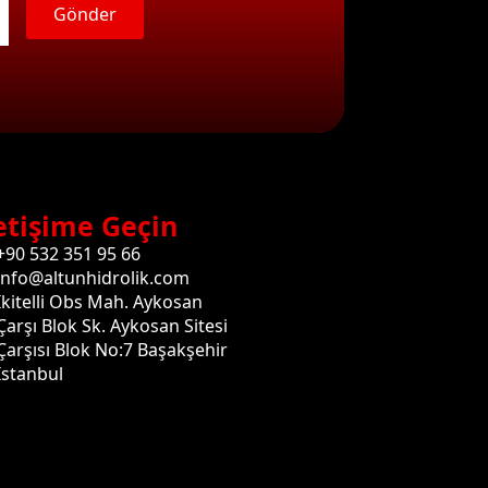
Gönder
etişime Geçin
+90 532 351 95 66
info@altunhidrolik.com
İkitelli Obs Mah. Aykosan
Çarşı Blok Sk. Aykosan Sitesi
Çarşısı Blok No:7 Başakşehir
İstanbul