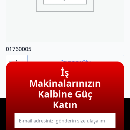
01760005
01760005
adet
Devamını Oku
İş
Makinalarınızın
Kalbine Güç
Katın
E-
mail
*