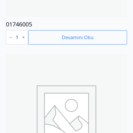
01746005
01746005
adet
Devamını Oku