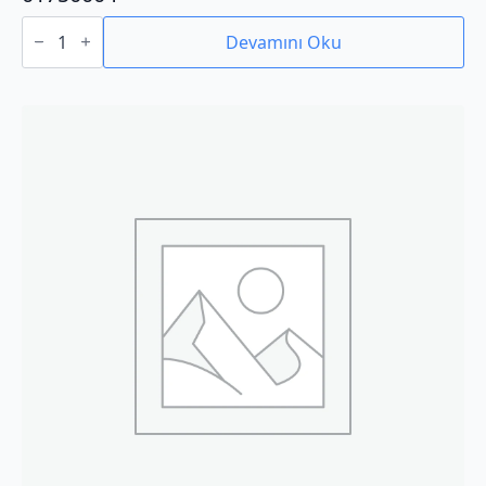
01750004
adet
Devamını Oku