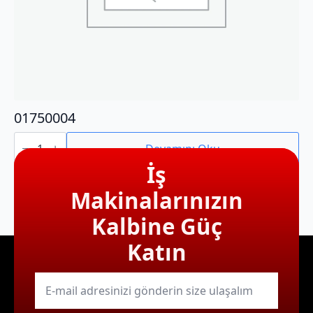
01750004
01750004
adet
Devamını Oku
İş
Makinalarınızın
Kalbine Güç
Katın
E-
mail
*