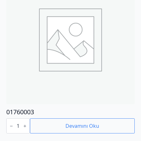
01760003
01760003
adet
Devamını Oku