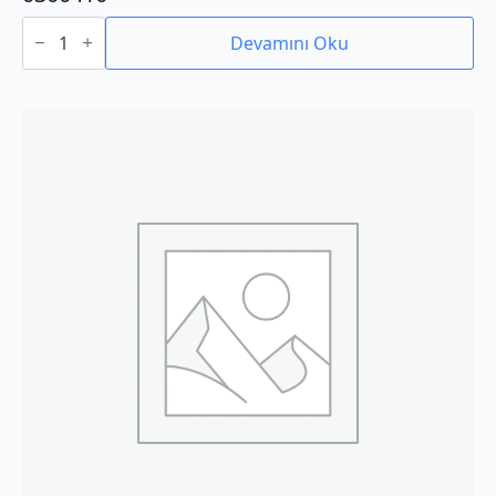
0300410
adet
Devamını Oku