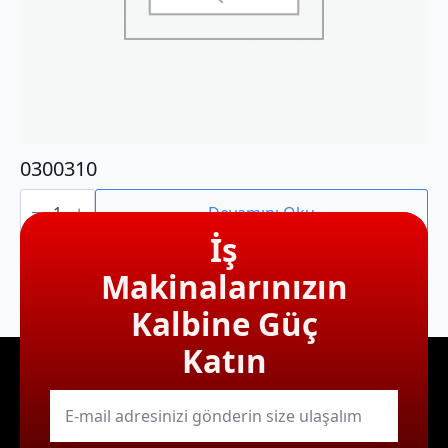
0300310
0300310
adet
Devamını Oku
İş
Makinalarınızın
Kalbine Güç
Katın
E-
mail
*