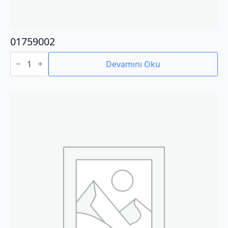
01759002
01759002
adet
Devamını Oku