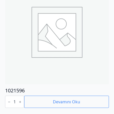
1021596
1021596
adet
Devamını Oku