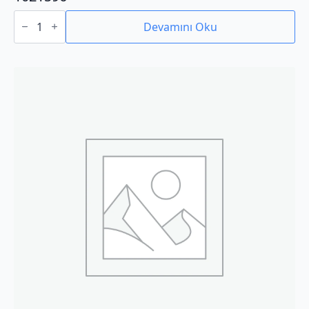
1021596
adet
Devamını Oku