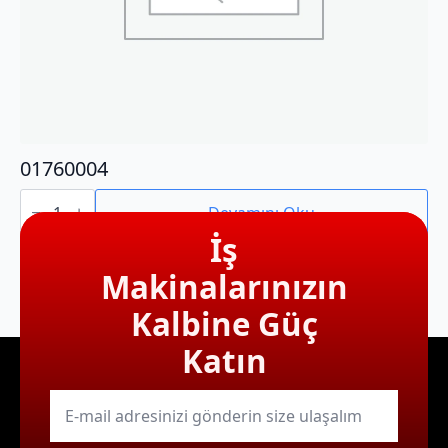
01760004
01760004
adet
Devamını Oku
İş
Makinalarınızın
Kalbine Güç
Katın
E-
mail
*