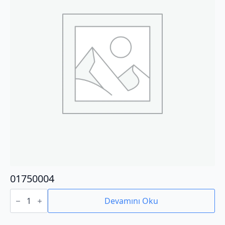
01750004
01750004
adet
Devamını Oku