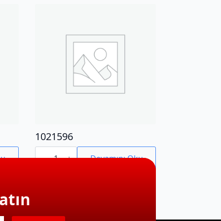
1021596
1021596
adet
ku
Devamını Oku
atın