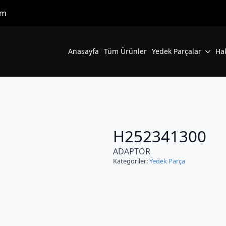
om
Anasayfa
Tüm Ürünler
Yedek Parçalar
Ha
H252341300
ADAPTÖR
Kategoriler:
Yedek Parça