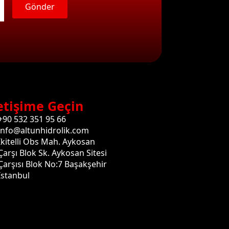
Gönder
etişime Geçin
+90 532 351 95 66
info@altunhidrolik.com
İkitelli Obs Mah. Aykosan
Çarşı Blok Sk. Aykosan Sitesi
Çarşısı Blok No:7 Başakşehir
İstanbul