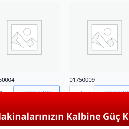
50004
01750009
0004
01750009
adet
Devamını Oku
Devamını O
Makinalarınızın Kalbine Güç K