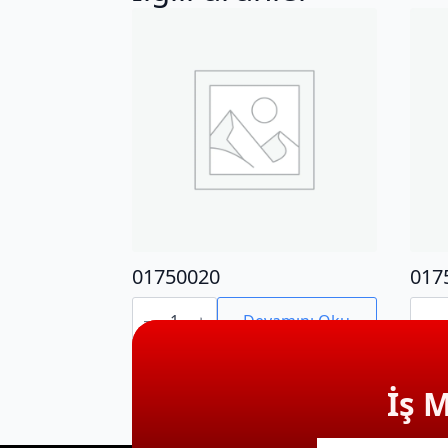
01750020
017
01750020
0175
adet
adet
Devamını Oku
İş 
E-