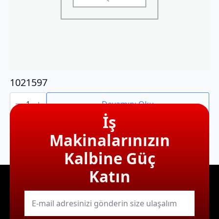
1021597
1021597
adet
Devamını Oku
İş
Makinalarınızın
Kalbine Güç
Katın
E-
mail
*