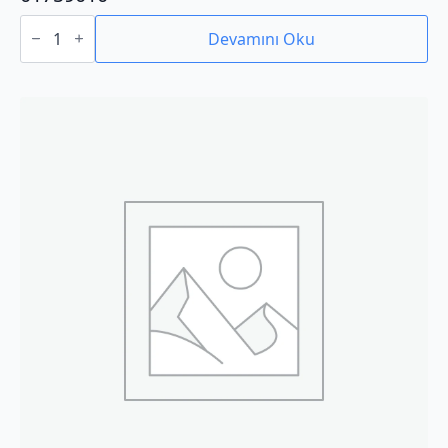
01759010
adet
Devamını Oku