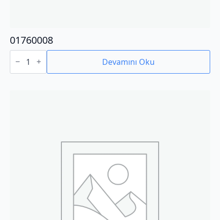
01760008
01760008
adet
Devamını Oku