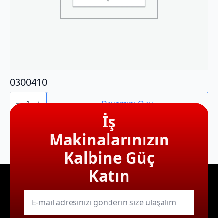
0300410
0300410
adet
Devamını Oku
İş
Makinalarınızın
Kalbine Güç
Katın
E-
mail
*