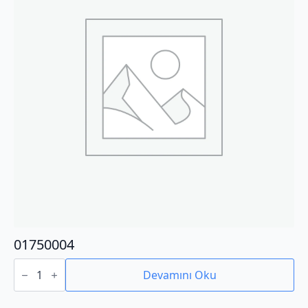
01750004
01750004
adet
Devamını Oku