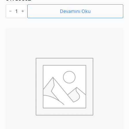
01759002
adet
Devamını Oku