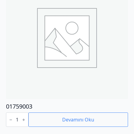
01759003
01759003
adet
Devamını Oku