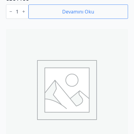
0301100
adet
Devamını Oku