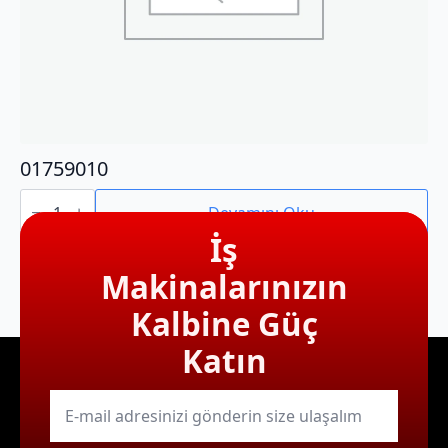
01759010
01759010
adet
Devamını Oku
İş
Makinalarınızın
Kalbine Güç
Katın
E-
mail
*