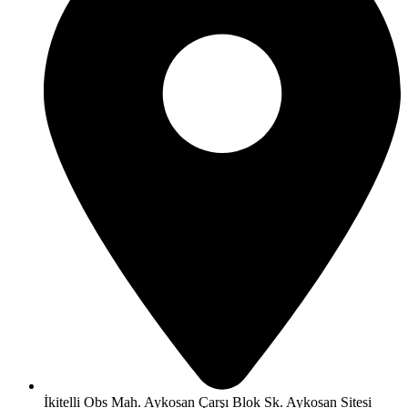
İkitelli Obs Mah. Aykosan Çarşı Blok Sk. Aykosan Sitesi