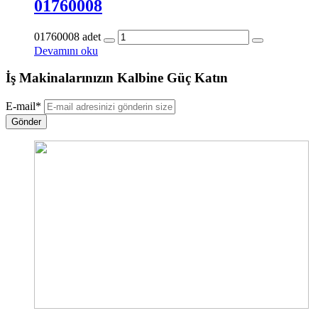
01760008
01760008 adet
Devamını oku
İş Makinalarınızın Kalbine Güç Katın
E-mail
*
Gönder