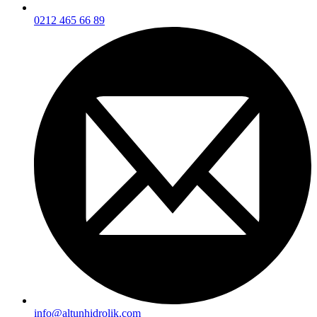
0212 465 66 89
info@altunhidrolik.com