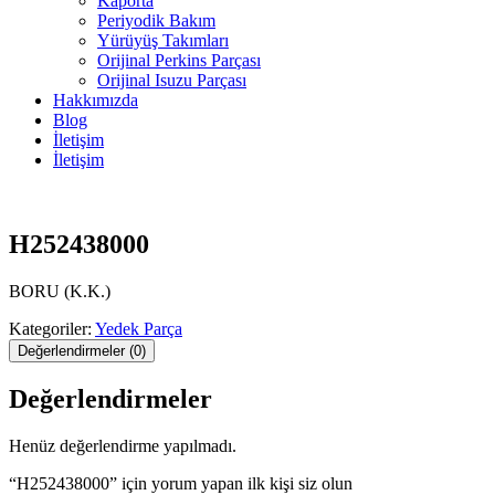
Kaporta
Periyodik Bakım
Yürüyüş Takımları
Orijinal Perkins Parçası
Orijinal Isuzu Parçası
Hakkımızda
Blog
İletişim
İletişim
H252438000
BORU (K.K.)
Kategoriler:
Yedek Parça
Değerlendirmeler (0)
Değerlendirmeler
Henüz değerlendirme yapılmadı.
“H252438000” için yorum yapan ilk kişi siz olun