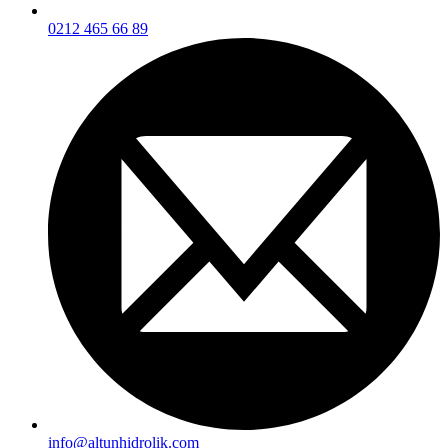
0212 465 66 89
info@altunhidrolik.com