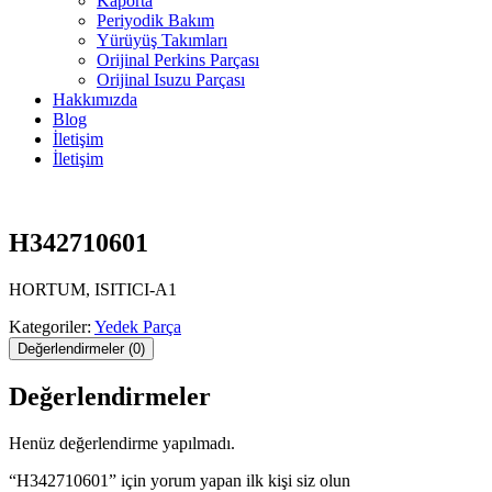
Kaporta
Periyodik Bakım
Yürüyüş Takımları
Orijinal Perkins Parçası
Orijinal Isuzu Parçası
Hakkımızda
Blog
İletişim
İletişim
H342710601
HORTUM, ISITICI-A1
Kategoriler:
Yedek Parça
Değerlendirmeler (0)
Değerlendirmeler
Henüz değerlendirme yapılmadı.
“H342710601” için yorum yapan ilk kişi siz olun