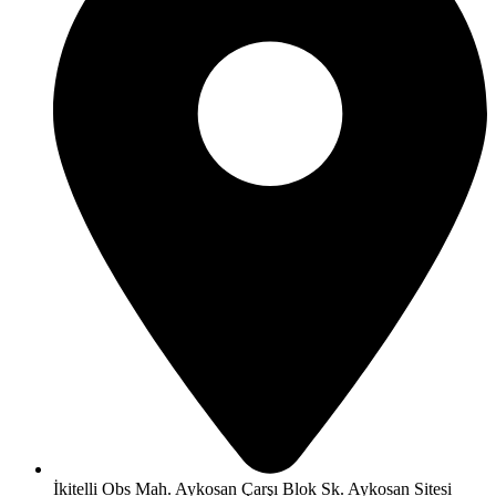
İkitelli Obs Mah. Aykosan Çarşı Blok Sk. Aykosan Sitesi