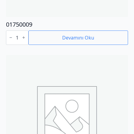
01750009
01750009
adet
Devamını Oku