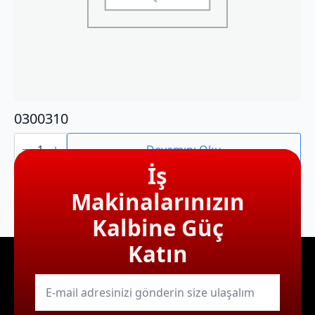
0300310
0300310
adet
Devamını Oku
İş
Makinalarınızın
Kalbine Güç
Katın
E-
mail
*