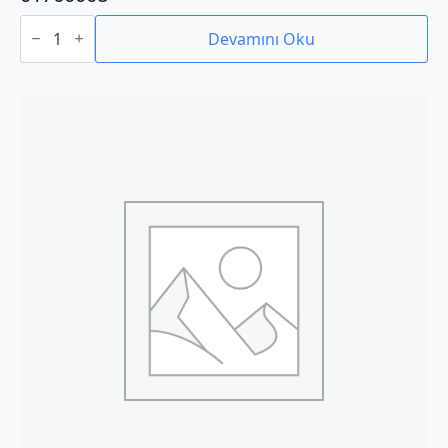
01760008
adet
Devamını Oku