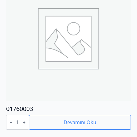
01760003
01760003
adet
Devamını Oku