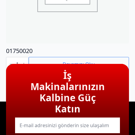
01750020
01750020
adet
Devamını Oku
İş
Makinalarınızın
Kalbine Güç
Katın
E-
mail
*