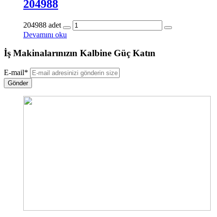
204988
204988 adet
Devamını oku
İş Makinalarınızın Kalbine Güç Katın
E-mail
*
Gönder