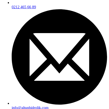
0212 465 66 89
info@altunhidrolik.com