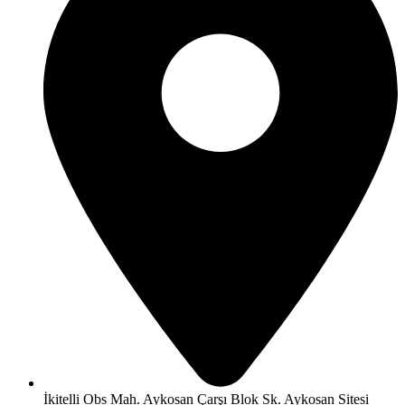
İkitelli Obs Mah. Aykosan Çarşı Blok Sk. Aykosan Sitesi