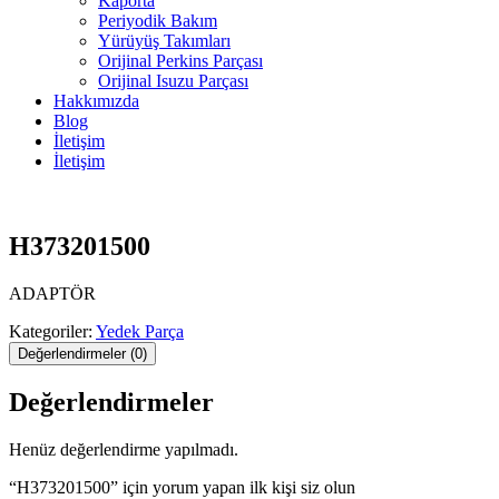
Kaporta
Periyodik Bakım
Yürüyüş Takımları
Orijinal Perkins Parçası
Orijinal Isuzu Parçası
Hakkımızda
Blog
İletişim
İletişim
H373201500
ADAPTÖR
Kategoriler:
Yedek Parça
Değerlendirmeler (0)
Değerlendirmeler
Henüz değerlendirme yapılmadı.
“H373201500” için yorum yapan ilk kişi siz olun