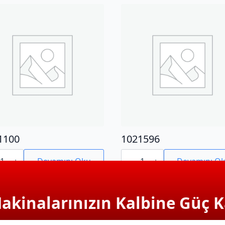
1100
1021596
100
1021596
adet
Devamını Oku
Devamını O
Makinalarınızın Kalbine Güç K