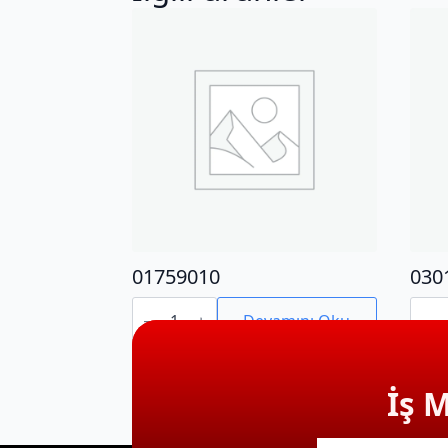
01759010
030
01759010
0301
adet
adet
Devamını Oku
İş 
E-