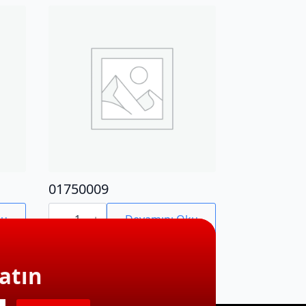
01750009
01750009
adet
ku
Devamını Oku
atın