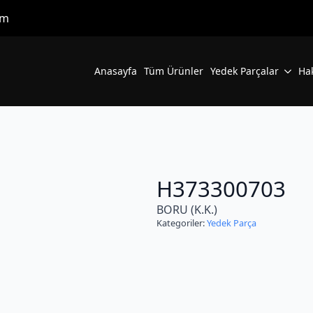
om
Anasayfa
Tüm Ürünler
Yedek Parçalar
Ha
H373300703
BORU (K.K.)
Kategoriler:
Yedek Parça