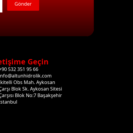
Gönder
etişime Geçin
+90 532 351 95 66
info@altunhidrolik.com
İkitelli Obs Mah. Aykosan
Çarşı Blok Sk. Aykosan Sitesi
Çarşısı Blok No:7 Başakşehir
İstanbul