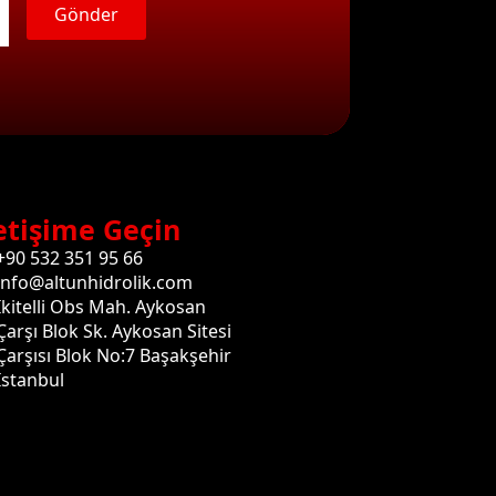
Gönder
etişime Geçin
+90 532 351 95 66
info@altunhidrolik.com
İkitelli Obs Mah. Aykosan
Çarşı Blok Sk. Aykosan Sitesi
Çarşısı Blok No:7 Başakşehir
İstanbul