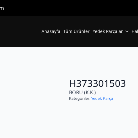
om
Anasayfa
Tüm Ürünler
Yedek Parçalar
Ha
H373301503
BORU (K.K.)
Kategoriler:
Yedek Parça