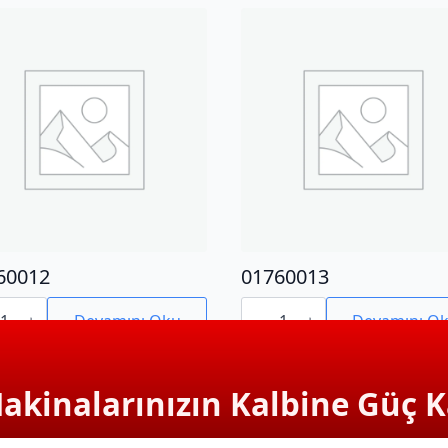
60012
01760013
0012
01760013
adet
Devamını Oku
Devamını O
Makinalarınızın Kalbine Güç K