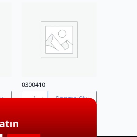
0300410
0300410
adet
ku
Devamını Oku
atın