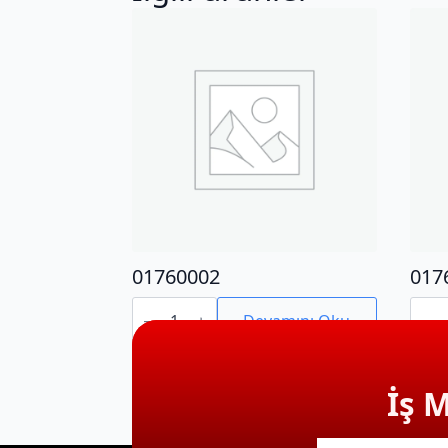
01760002
017
01760002
0176
adet
adet
Devamını Oku
İş 
E-