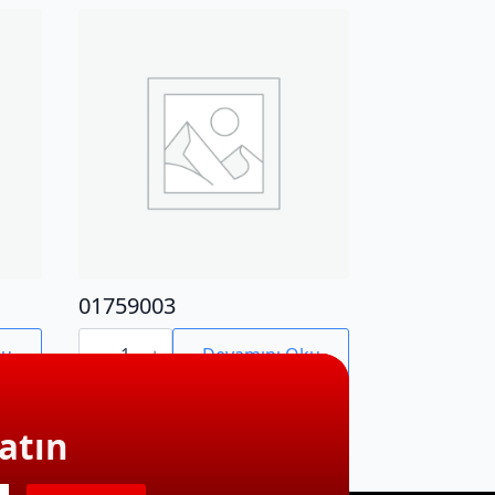
01759003
01759003
adet
ku
Devamını Oku
atın