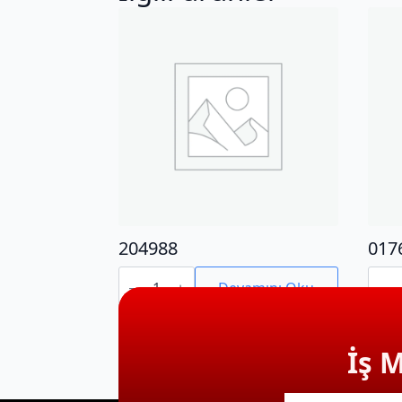
204988
017
204988
0176
adet
adet
Devamını Oku
İş 
E-