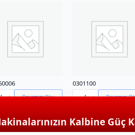
60006
0301100
0006
0301100
adet
Devamını Oku
Devamını O
Makinalarınızın Kalbine Güç K