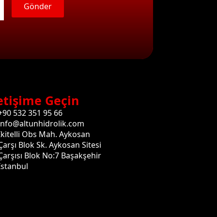
Gönder
etişime Geçin
+90 532 351 95 66
info@altunhidrolik.com
İkitelli Obs Mah. Aykosan
Çarşı Blok Sk. Aykosan Sitesi
Çarşısı Blok No:7 Başakşehir
İstanbul