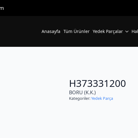
om
Anasayfa
Tüm Ürünler
Yedek Parçalar
Ha
H373331200
BORU (K.K.)
Kategoriler:
Yedek Parça