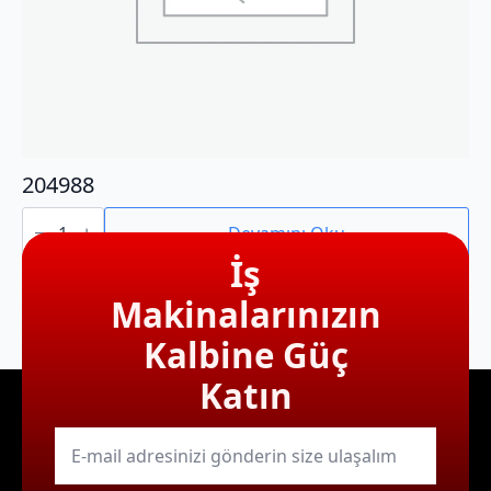
204988
204988
adet
Devamını Oku
İş
Makinalarınızın
Kalbine Güç
Katın
E-
mail
*