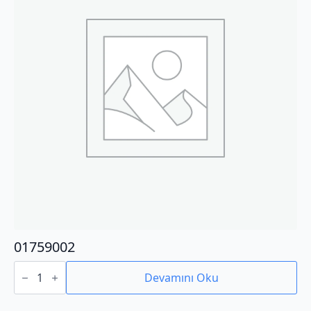
01759002
01759002
adet
Devamını Oku