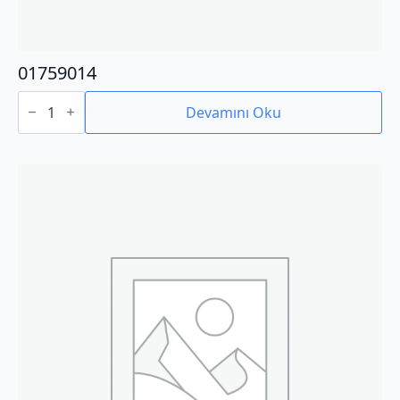
01759014
01759014
adet
Devamını Oku