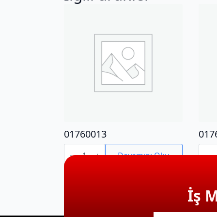
01760013
017
01760013
0176
adet
adet
Devamını Oku
İş 
E-