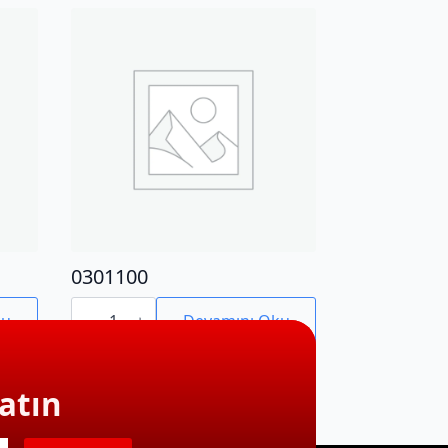
0301100
0301100
adet
ku
Devamını Oku
atın