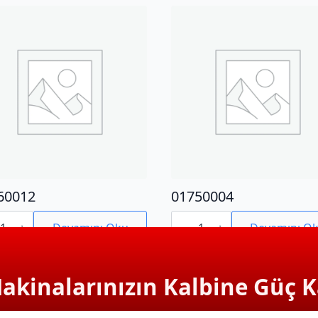
60012
01750004
0012
01750004
adet
Devamını Oku
Devamını O
Makinalarınızın Kalbine Güç K