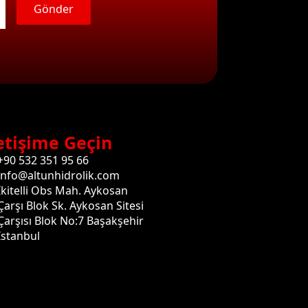
Gönder
etişime Geçin
+90 532 351 95 66
info@altunhidrolik.com
İkitelli Obs Mah. Aykosan
Çarşı Blok Sk. Aykosan Sitesi
Çarşısı Blok No:7 Başakşehir
İstanbul