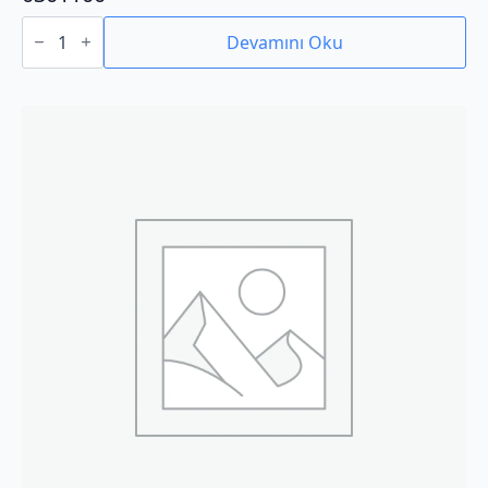
0301100
adet
Devamını Oku