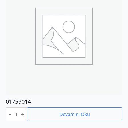
01759014
01759014
adet
Devamını Oku