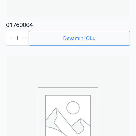
01760004
01760004
adet
Devamını Oku