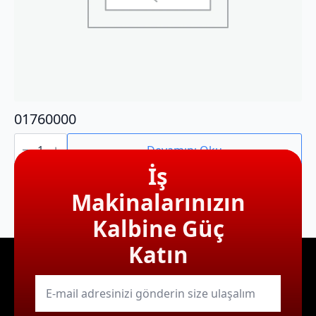
01760000
01760000
adet
Devamını Oku
İş
Makinalarınızın
Kalbine Güç
Katın
E-
mail
*