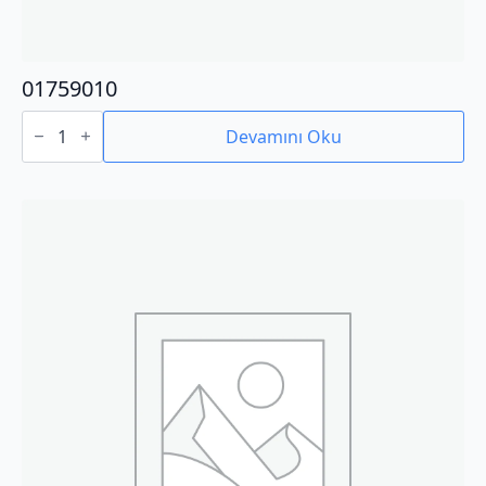
01759010
01759010
adet
Devamını Oku