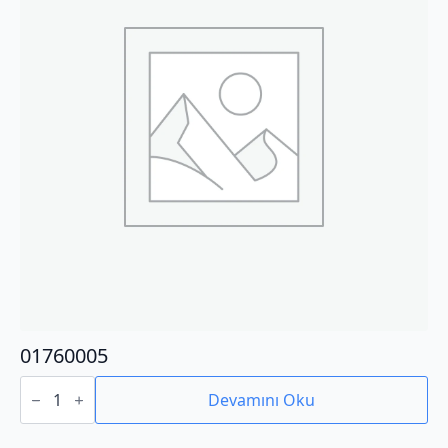
01760005
01760005
adet
Devamını Oku