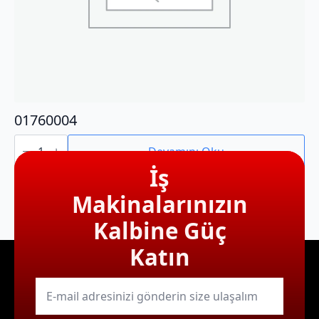
01760004
01760004
adet
Devamını Oku
İş
Makinalarınızın
Kalbine Güç
Katın
E-
mail
*