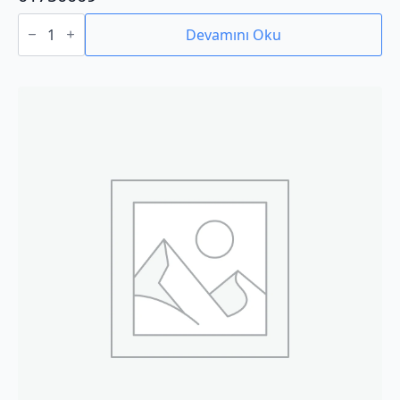
01750009
adet
Devamını Oku