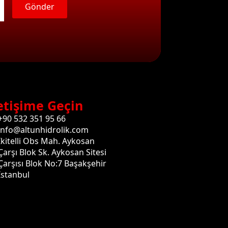
Gönder
etişime Geçin
+90 532 351 95 66
info@altunhidrolik.com
İkitelli Obs Mah. Aykosan
Çarşı Blok Sk. Aykosan Sitesi
Çarşısı Blok No:7 Başakşehir
İstanbul