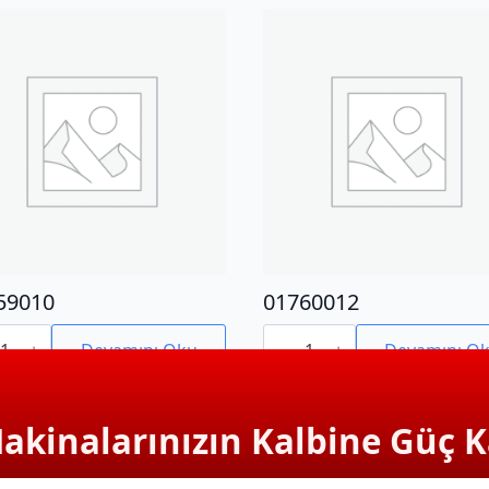
59010
01760012
9010
01760012
adet
Devamını Oku
Devamını O
Makinalarınızın Kalbine Güç K