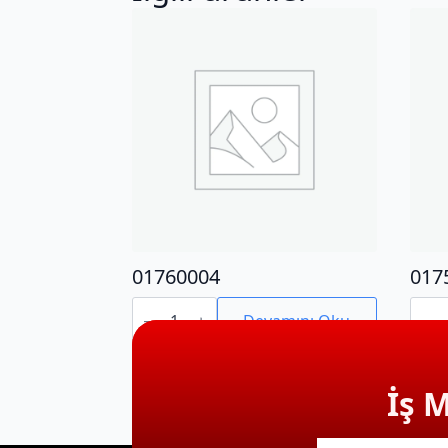
01760004
017
01760004
0175
adet
adet
Devamını Oku
İş 
E-