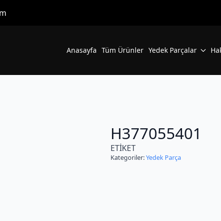
om
Anasayfa
Tüm Ürünler
Yedek Parçalar
Ha
H377055401
ETİKET
Kategoriler:
Yedek Parça