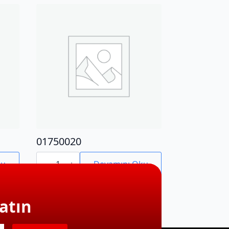
01750020
01750020
adet
ku
Devamını Oku
atın