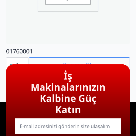
01760001
01760001
adet
Devamını Oku
İş
Makinalarınızın
Kalbine Güç
Katın
E-
mail
*