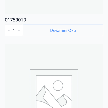
01759010
01759010
adet
Devamını Oku