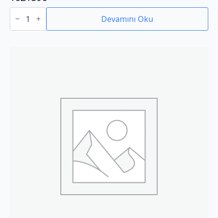
1021596
adet
Devamını Oku