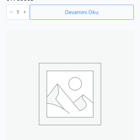
01760005
adet
Devamını Oku