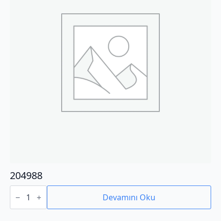
204988
204988
adet
Devamını Oku