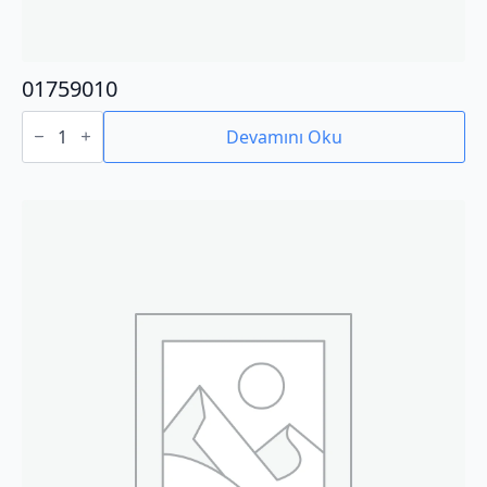
01759010
01759010
adet
Devamını Oku