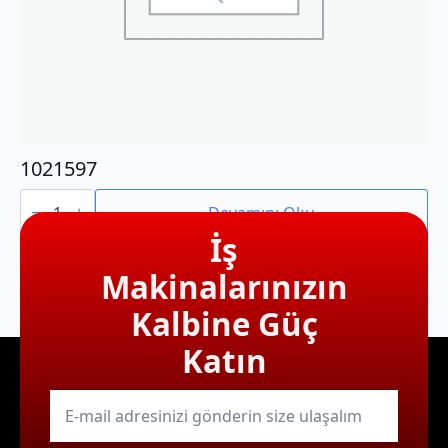
1021597
1021597
adet
Devamını Oku
İş
Makinalarınızın
Kalbine Güç
Katın
E-
mail
*